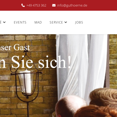
+49 4753 362
info@guthoerne.de
É
EVENTS
MAD
SERVICE
JOBS